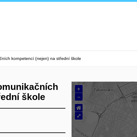
čních kompetencí (nejen) na střední škole
komunikačních
+
řední škole
–
⌂
⤢