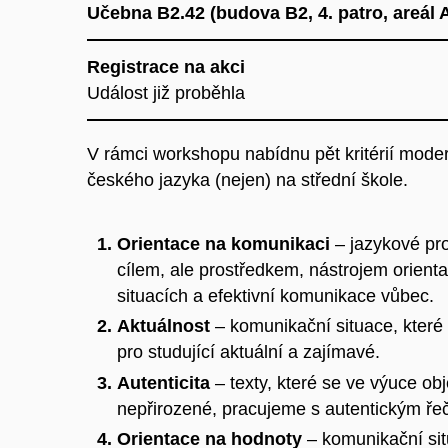
Učebna B2.42
(
budova B2, 4. patro, areál
Registrace na akci
Událost již proběhla
V rámci workshopu nabídnu pět kritérií mode
českého jazyka (nejen) na střední škole.
Orientace na komunikaci
– jazykové pro
cílem, ale prostředkem, nástrojem orien
situacích a efektivní komunikace vůbec.
Aktuálnost
– komunikační situace, které
pro studující aktuální a zajímavé.
Autenticita
– texty, které se ve výuce ob
nepřirozené, pracujeme s autentickým ř
Orientace na hodnoty
– komunikační sit