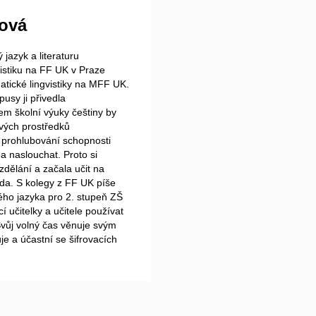
rová
jazyk a literaturu
nistiku na FF UK v Praze
tické lingvistiky na MFF UK.
usy ji přivedla
em školní výuky češtiny by
vých prostředků
 prohlubování schopnosti
 a naslouchat. Proto si
zdělání a začala učit na
a. S kolegy z FF UK píše
ého jazyka pro 2. stupeň ZŠ
í učitelky a učitele používat
vůj volný čas věnuje svým
je a účastní se šifrovacích