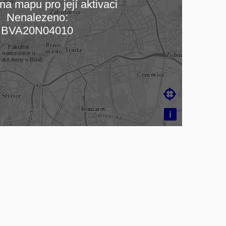
na mapu pro její aktivaci
Nenalezeno:
čítám mapu…
BVA20N04010

i