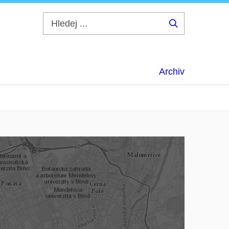
Hledej
...
Archiv