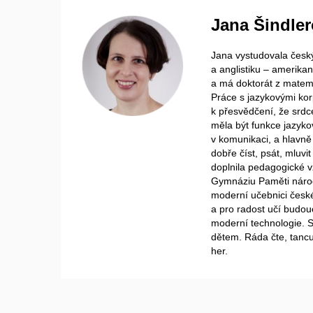
Jana Šindle
Jana vystudovala český 
a anglistiku – amerika
a má doktorát z matema
Práce s jazykovými korp
k přesvědčení, že srdc
měla být funkce jazyko
v komunikaci, a hlavně
dobře číst, psát, mluvit
doplnila pedagogické v
Gymnáziu Paměti národ
moderní učebnici česk
a pro radost učí budouc
moderní technologie. S
dětem. Ráda čte, tancu
her.