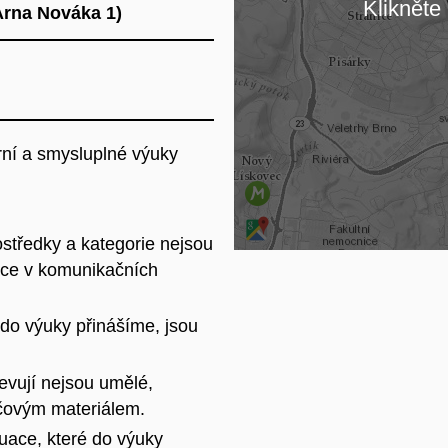
Klikněte 
 Arna Nováka 1)
Na
rní a smysluplné výuky
středky a kategorie nejsou
tace v komunikačních
 do výuky přinášíme, jsou
jevují nejsou umělé,
ečovým materiálem.
uace, které do výuky