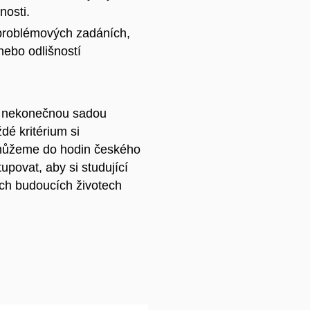
nosti.
problémových zadáních,
nebo odlišností
n nekonečnou sadou
dé kritérium si
á můžeme do hodin českého
upovat, aby si studující
jich budoucích životech