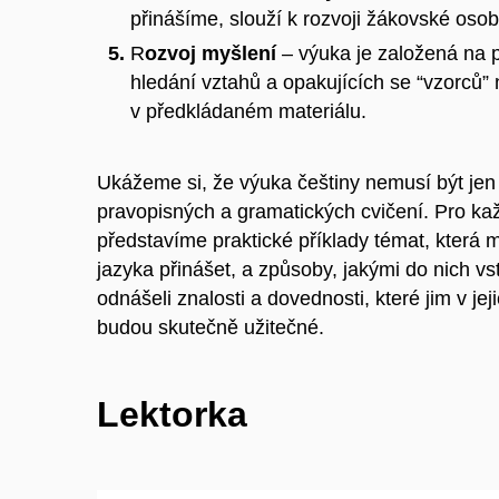
přinášíme, slouží k rozvoji žákovské osob
R
ozvoj myšlení
– výuka je založená na 
hledání vztahů a opakujících se “vzorců” 
v předkládaném materiálu.
Ukážeme si, že výuka češtiny nemusí být je
pravopisných a gramatických cvičení. Pro kaž
představíme praktické příklady témat, kter
jazyka přinášet, a způsoby, jakými do nich vst
odnášeli znalosti a dovednosti, které jim v je
budou skutečně užitečné.
Lektorka