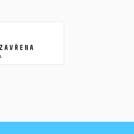
zavřena
a.