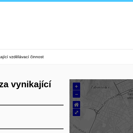
jící vzdělávací činnost
a vynikající
+
–
⌂
⤢