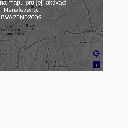
na mapu pro její aktivaci
Nenalezeno:
čítám mapu…
BVA20N02009

i