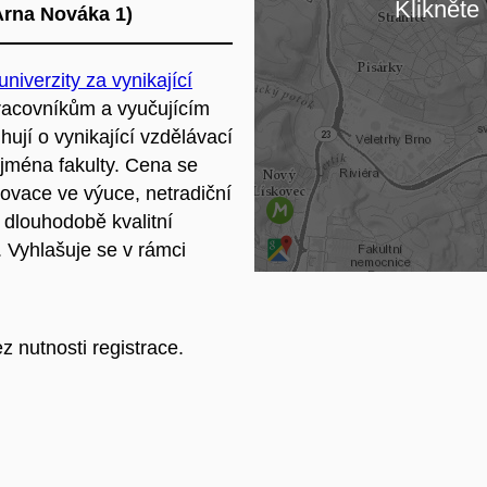
Klikněte 
 Arna Nováka 1)
Na
niverzity za vynikající
acovníkům a vyučujícím
ují o vynikající vzdělávací
o jména fakulty. Cena se
novace ve výuce, netradiční
a dlouhodobě kvalitní
. Vyhlašuje se v rámci
z nutnosti registrace.