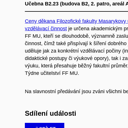
Učebna B2.23 (
budova B2, 2. patro, areál
Ceny děkana Filozofické fakulty Masarykovy u
vzdělávací činnost
je určena akademickým pr
FF MU, kteří se dlouhodobě, významně zasluh
činnost, čímž také přispívají k šíření dobréh
uděluje jak za konkrétní vzdělávací počiny (i
didaktické postupy či výukové opory), tak i z
výuku, která přesahuje běžný fakultní průměr
Týdne učitelství FF MU.
Na slavnostní předávání jsou zváni všichni be
Sdílení události